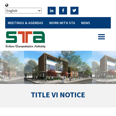
MEETINGS & AGENDAS
WORK WITH STA
NEWS
Toggle
navigatio
TITLE VI NOTICE