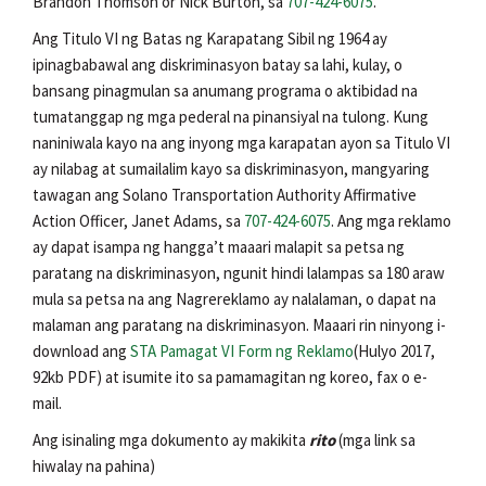
Brandon Thomson or Nick Burton, sa
707-424-6075
.
Ang Titulo VI ng Batas ng Karapatang Sibil ng 1964 ay
ipinagbabawal ang diskriminasyon batay sa lahi, kulay, o
bansang pinagmulan sa anumang programa o aktibidad na
tumatanggap ng mga pederal na pinansiyal na tulong. Kung
naniniwala kayo na ang inyong mga karapatan ayon sa Titulo VI
ay nilabag at sumailalim kayo sa diskriminasyon, mangyaring
tawagan ang Solano Transportation Authority Affirmative
Action Officer, Janet Adams, sa
707-424-6075
. Ang mga reklamo
ay dapat isampa ng hangga’t maaari malapit sa petsa ng
paratang na diskriminasyon, ngunit hindi lalampas sa 180 araw
mula sa petsa na ang Nagrereklamo ay nalalaman, o dapat na
malaman ang paratang na diskriminasyon. Maaari rin ninyong i-
download ang
STA Pamagat VI Form ng Reklamo
(Hulyo 2017,
92kb PDF) at isumite ito sa pamamagitan ng koreo, fax o e-
mail.
Ang isinaling mga dokumento ay makikita
rito
(mga link sa
hiwalay na pahina)