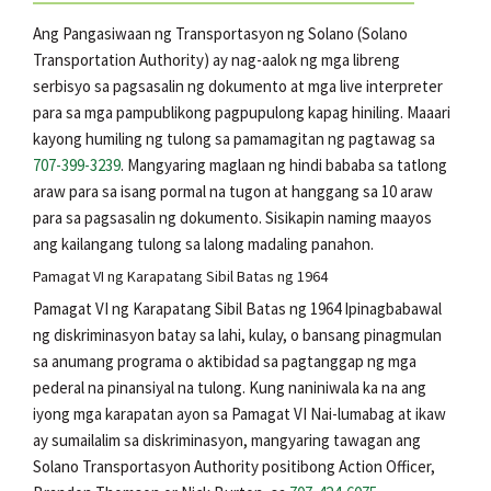
Ang Pangasiwaan ng Transportasyon ng Solano (Solano
Transportation Authority) ay nag-aalok ng mga libreng
serbisyo sa pagsasalin ng dokumento at mga live interpreter
para sa mga pampublikong pagpupulong kapag hiniling. Maaari
kayong humiling ng tulong sa pamamagitan ng pagtawag sa
707-399-3239
. Mangyaring maglaan ng hindi bababa sa tatlong
araw para sa isang pormal na tugon at hanggang sa 10 araw
para sa pagsasalin ng dokumento. Sisikapin naming maayos
ang kailangang tulong sa lalong madaling panahon.
Pamagat VI ng Karapatang Sibil Batas ng 1964
Pamagat VI ng Karapatang Sibil Batas ng 1964 Ipinagbabawal
ng diskriminasyon batay sa lahi, kulay, o bansang pinagmulan
sa anumang programa o aktibidad sa pagtanggap ng mga
pederal na pinansiyal na tulong. Kung naniniwala ka na ang
iyong mga karapatan ayon sa Pamagat VI Nai-lumabag at ikaw
ay sumailalim sa diskriminasyon, mangyaring tawagan ang
Solano Transportasyon Authority positibong Action Officer,