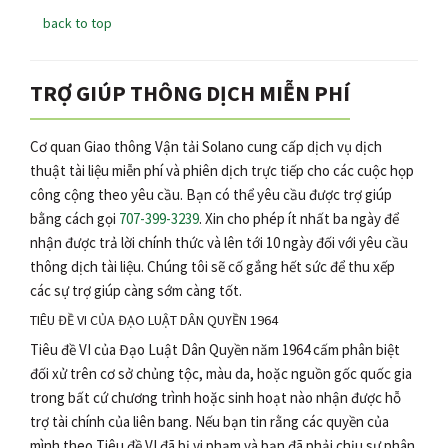
back to top
TRỢ GIÚP THÔNG DỊCH MIỄN PHÍ
Cơ quan Giao thông Vận tải Solano cung cấp dịch vụ dịch
thuật tài liệu miễn phí và phiên dịch trực tiếp cho các cuộc họp
công cộng theo yêu cầu. Bạn có thể yêu cầu được trợ giúp
bằng cách gọi
707-399-3239
. Xin cho phép ít nhất ba ngày để
nhận được trả lời chính thức và lên tới 10 ngày đối với yêu cầu
thông dịch tài liệu. Chúng tôi sẽ cố gắng hết sức để thu xếp
các sự trợ giúp càng sớm càng tốt.
TIÊU ĐỀ VI CỦA ĐẠO LUẬT DÂN QUYỀN 1964
Tiêu đề VI của Đạo Luật Dân Quyền năm 1964 cấm phân biệt
đối xử trên cơ sở chủng tộc, màu da, hoặc nguồn gốc quốc gia
trong bất cứ chương trình hoặc sinh hoạt nào nhận được hỗ
trợ tài chính của liên bang. Nếu bạn tin rằng các quyền của
mình theo Tiêu đề VI đã bị vi phạm và bạn đã phải chịu sự phân