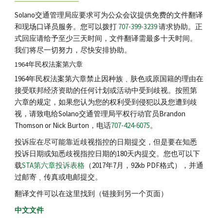
Solano交通管理局应要求可为公众会议提供免费的文件翻译
和现场口译员服务。您可以拨打
707-399-3239
请求协助。正
式回应请给予至少三天时间，文件翻译需最多十天时间。
我们将尽一切努力，尽快安排协助。
1964年民权法案第六章
1964年民权法案第六章禁止因种族﹑肤色或原国籍的理由在
接受联邦经济资助的任何计划或活动中受到歧视。按照第
六章的规定，如果您认为您的权利受到侵犯以及您遭到歧
视，请致电给Solano交通管理局平权行动官员Brandon
Thomson or Nick Burton，电话
707-424-6075
。
投诉应在尽可能靠近歧视指控的日期提交，但是要在知悉
投诉日期或知悉歧视指控日期的180天内提交。您也可以下
载
STA第六章投诉表格
（2017年7月，92kb PDF格式），并通
过邮寄﹑传真或电邮提交。
翻译文件可以在这里找到（链接到另一个页面）
中文文件